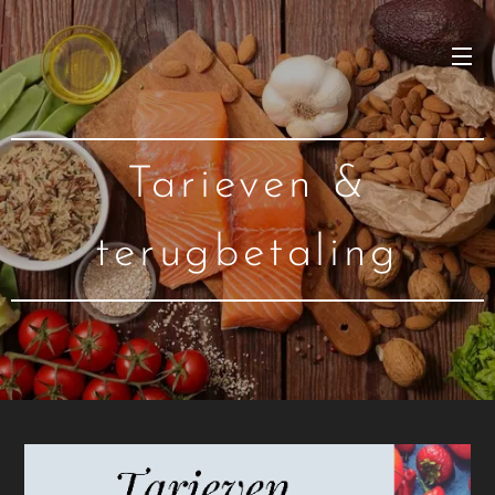
Tarieven &
terugbetaling